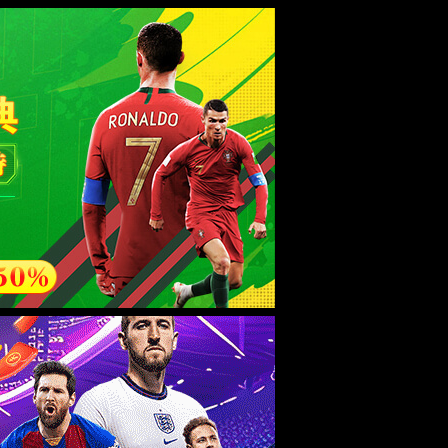
党建/公益
新闻中心
孝慈有约