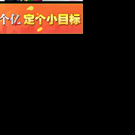
媒体看华邦
有限公司