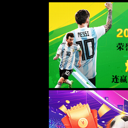
首页
走进美好
首页
城市
孝慈养老