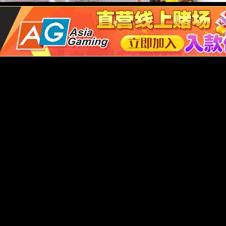
目
苑：020-89627341
：020-38286886
： 0752-6191666
898-66590999
：0771-53802288
：0771-4711777